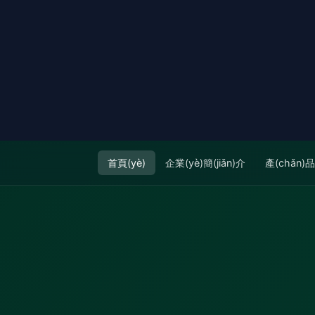
首頁(yè)
企業(yè)簡(jiǎn)介
產(chǎn)