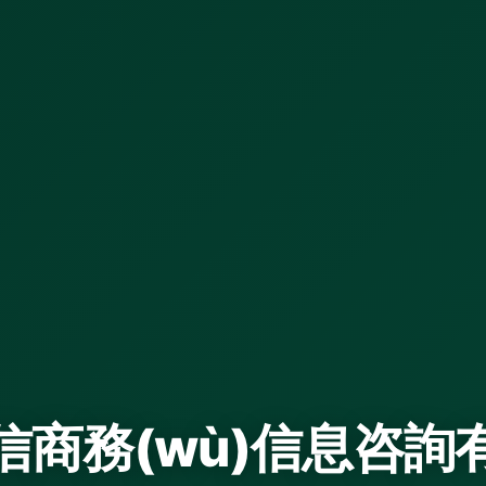
信商務(wù)信息咨詢
社會(huì)經(jīng)濟(jì)咨詢