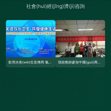
飲用水衛(wèi)生宣傳周 氯是自來水“疫苗”,建議煮沸飲用——社會(huì)經(jīng)濟(jì)視角解析
我校教師參加中國(guó)商品學(xué)會(huì)第十七屆學(xué)術(shù)年會(huì)暨換屆大會(huì) 社會(huì)經(jīng)濟(jì)咨詢成關(guān)注熱點(diǎn)